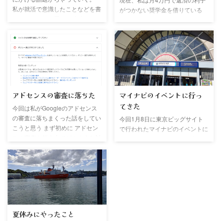
かしまさかの特別料金でチケット
変更ができるようになったから
私が就活で意識したことなどを書
がつかない奨学金を借りている
などは使用できないとのこと な
SBIのクレカ積み立てのポイント
いていきたいと思う。 参考にで
最近奨学金を借りることのメリッ
のでウインズがある新宿に出かけ
改悪 来 ...
きることがあればうれしい。 業
トがたくさん見えてきたので、今
ることにしました J.S.
界の選び方 私はお金を稼ぐこと
回は奨学金を借りた方が良い理由
BURGERS CAFE 新宿店 ...
が好きなので早く社会人になりた
について私なりに書いていきたい
いと考えてはいたのだが、具体的
社会に出ていない一個人の意見な
に働きたい会社などはなかった。
のでおかしなことを言っているか
別に働ければどこでもいいという
もしれないがそこは大目に見てほ
人は私だけではないと思う。 親
しい まず前提として 学生の奨学
アドセンスの審査に落ちた
マイナビのイベントに行っ
は好きなことや興味がある分野関
金はいくつか種類があるが、今回
てきた
係の仕事をしたほうがいいのでは
今回は私がGoogleのアドセンス
借りた方が良いと私が考えたのは
ないかとユーチューバーみたいな
の審査に落ちまくった話をしてい
返済の利子がつかない奨学金であ
今回1月8日に東京ビッグサイト
ことを言っていたが私は全くそう
こうと思う まず初めに アドセン
るし、今回の話はこちらの奨学金
で行われたマイナビのイベントに
は思わなかった。 というのもま
スの審査を行う上でどのような対
のことを書いていく 返済に利子
参加した。結構興味深い企業もあ
ず好きなことを仕事にできるの ...
策をすればよいのかがわからなか
がつく奨学金は、利子含めた借入
ったりしたのでかなり面白かっ
ったのでとりあえずネットで調べ
金よりも自分にとって利益が ...
た。その話をしていきたいと思
た とりあえずプライバシーポリ
う。 行こうと思った理由 まず家
シーとお問い合わせのページが必
にいたときにこんな紙が届いた
要だと知ったのでとりあえず追加
イベントのお知らせのチラシみた
した そうして何も考えないで審
いなものだ この紙を持っていっ
査に申し込んだ 審査結果1回目 1
たら1000円分のギフトカードを
夏休みにやったこと
回目の審査は全然結果が出なかっ
もらえるらしい この紙を見たと