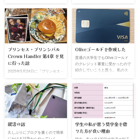
子を書いていく 今回行った場所
する。 学生でも作成することが
2025年12月14日、新宿のウイン
できるので参考に慣れば幸いです
ズで競馬をしてきた この日は阪
Oliveゴールド まず初めにOliveゴ
神ジュベナイルフィリーズと香港
ールドカードを紹介する Oliveゴ
国際競争があったので馬券を買う
ールドは記事で書いているので詳
ために訪れた 阪神ジュベナイル
しくはそちらを見てみてほしい
フィリーズ 阪神ジュベナイルフ
→リンク 現在は使用していない
ィリーズの本命はスターアニスだ
が大学生時代のメインカードにし
プリンセス・プリンシパル
Oliveゴールドを作成した
った めちゃくちゃ自信があった
ていた 当時は大学近くにセブン
Crown Handler 第4章 を見
普通の大学生でもOliveゴールド
ので普段は買わない3連単で勝
イレブンがあったのとバイト先が
に行った話
のクレジット審査に受かったので
負！！ まさかの大的中！！ めち
セブンイレブンだったこともあ
紹介していこうと思う。 私のス
ゃくちゃうれしかった 香港カッ
り、セブンイレブンの買いもの頻
2025年5月24日に「プリンセス・
テータス まず私は普通の大学生
プ 香港カップはロマンチックウ
度が高かったことと、クレカ積み
プリンシパル Crown Handler 第4
であると思う。 というのも起業
ォリアーとべラジオオペラの2頭
立てをしていたこともあって愛用
章」の映画に行きました とても
しているお金持ちの大学生とかも
から三連複を購入 ...
していた 現 ...
面白く次回が楽しみになりました
いるが 私の収入源はアルバイト
今回は買ってきたグッズを紹介し
だけで、年収は扶養控除内に収め
たり一日を振り返っていこうと思
ないといけないので103万以内で
います 今回出かけた場所 今回は
ある。 クレジットカードは過去4
以下の条件を満たす場所の映画館
枚作成しており、延滞などはして
に行こうと決めていました ウイ
就活の話
学生の私が思う奨学金を借
ない。 なぜ作成しようとしたか
ンズか競馬場に近い TOHOシネマ
りた方が良い理由
私がOliveゴールドを申し込んだ
久しぶりにブログを書くので簡単
ズの映画チケットを使いたい し
理由を以下に示す Oliveランクの
にかける話題からやっていく。
現在、私は月4万円で返済の利子