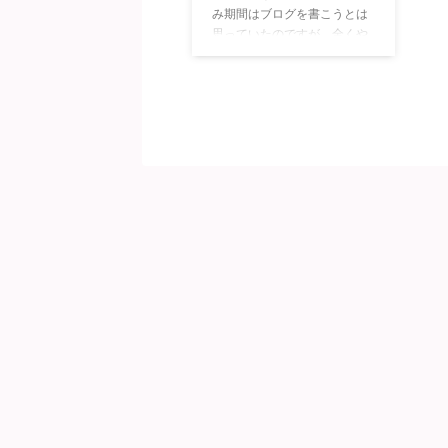
み期間はブログを書こうとは
思っていたのですが、全くや
る気が起きなかったので一回
も更新しなかった。趣味でや
っているけどブログ更新は習
慣化したいと思っているんで
すけどね。ブログをサボって
かなり夏休みを満喫したので
今回はやったことを紹介して
いきたい。 一人旅 ずっとやっ
てみたかった一人旅をやって
みた。行った場所は横須賀で
予算は一万円の予定だった。
（結局二万円近く使用した）
横須賀はかなり面白く、一泊
二日ではまわりきることが出
来なかったのでまた行きたい
と思った。一 ...