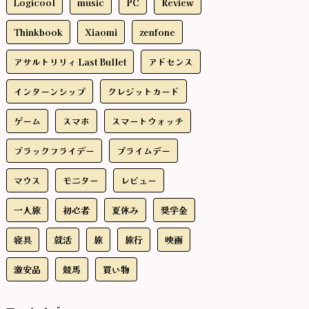
Logicool
music
PC
Review
Thinkbook
Xiaomi
zenfone
アサルトリリィ Last Bullet
アドセンス
インターンシップ
クレジットカード
ゲーム
スマホ
スマートウォッチ
ブラックフライデー
プライムデー
マウス
モニター
レビュー
一人旅
初心者
夏休み
奨学金
寝具
就活
旅
旅行
映画
激安品
競馬
買い物