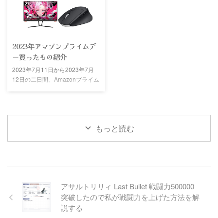
500000を超えた。なので今回は
要だと思ったもの 現金 スマホ 充
私が戦闘力を上げるためにやった
電器 着替え タオル 歯ブラシ 飲み
ことを解説していこうと思う。
物 食料 正直現金さえあれば他は
戦闘力を上げる方法 私が戦闘力
買えばいいので本当に持ち物を少
を上げる方法で行ったことを以下
2023年アマゾンプライムデ
なくするならこのぐらいでもよい
に示す。 メモリア オーダー リリ
ー買ったもの紹介
だろう 今回持っていったもの 今
ィ 私はリリィ強化を全然してい
回私が持っていったものはかなり
2023年7月11日から2023年7月
なかったのでなかなか戦闘力が上
多い。旅行する経験がなかったの
12日の二日間、Amazonプライム
がらなかった。このほかにも実績
で心配になり、たくさん用意して
デーがあった。今回私が買ったも
によっても戦闘力が上昇するけど
しまった。 持 ...
のを紹介しようと思う。ただそん
かなり上昇が少ないから後回しで
なに買ってないし、半分はプライ
よいだろう。またCHARMはリリ
ムセールのものではないのでそこ
ィに固定されているものを使用し
もっと読む
はご了承願う。合計で33,920円
...
分の買い物をした。 プライムセ
ール品 INNOCN ゲーミングモニ
ター 27インチ 私の部屋にはハー
ドオフで約3000円で購入したモ
ニターがあるが、そろそろ限界な
アサルトリリィ Last Bullet 戦闘力500000
ので新しいモニターを買いまし
た。プライムセール価格で19997
突破したので私が戦闘力を上げた方法を解
円だった。INNOCNという知らな
説する
い会社でいかにも怪しそう ...