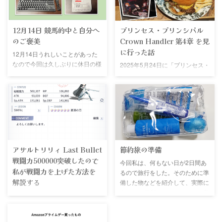
12月14日 競馬的中と自分へ
プリンセス・プリンシパル
のご褒美
Crown Handler 第4章 を見
に行った話
12月14日うれしいことがあった
なので今回は久しぶりに休日の様
2025年5月24日に「プリンセス・
子を書いていく 今回行った場所
プリンシパル Crown Handler 第4
2025年12月14日、新宿のウイン
章」の映画に行きました とても
ズで競馬をしてきた この日は阪
面白く次回が楽しみになりました
神ジュベナイルフィリーズと香港
今回は買ってきたグッズを紹介し
国際競争があったので馬券を買う
たり一日を振り返っていこうと思
ために訪れた 阪神ジュベナイル
います 今回出かけた場所 今回は
フィリーズ 阪神ジュベナイルフ
以下の条件を満たす場所の映画館
ィリーズの本命はスターアニスだ
に行こうと決めていました ウイ
アサルトリリィ Last Bullet
節約旅の準備
った めちゃくちゃ自信があった
ンズか競馬場に近い TOHOシネマ
戦闘力500000突破したので
今回私は、何もない日が2日間あ
ので普段は買わない3連単で勝
ズの映画チケットを使いたい し
私が戦闘力を上げた方法を
るので旅行をした。そのために準
負！！ まさかの大的中！！ めち
かしまさかの特別料金でチケット
解説する
備した物などを紹介して、実際に
ゃくちゃうれしかった 香港カッ
などは使用できないとのこと な
あったら便利だったものなどを書
プ 香港カップはロマンチックウ
のでウインズがある新宿に出かけ
私がアサルトリリィ Last Bulletを
いていく。 必要なもの 旅行をす
ォリアーとべラジオオペラの2頭
ることにしました J.S.
始めてからしばらく経つが、やっ
るうえで私が最低限必要だと思っ
から三連複を購入 ...
BURGERS CAFE 新宿店 ...
とメインユニットの戦闘力が
たものを以下に示す。 最低限必