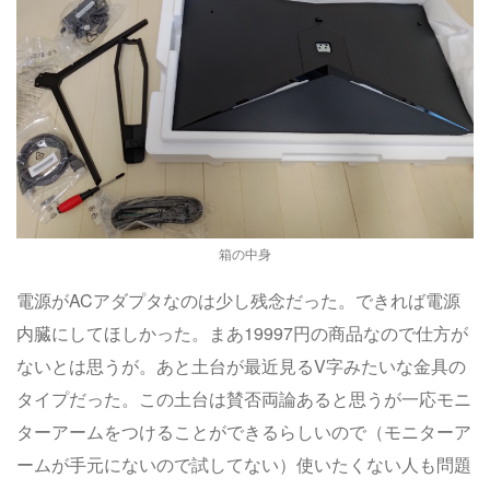
箱の中身
電源がACアダプタなのは少し残念だった。できれば電源
内臓にしてほしかった。まあ19997円の商品なので仕方が
ないとは思うが。あと土台が最近見るV字みたいな金具の
タイプだった。この土台は賛否両論あると思うが一応モニ
ターアームをつけることができるらしいので（モニターア
ームが手元にないので試してない）使いたくない人も問題