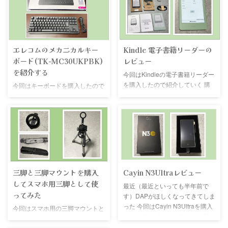
エレコムのメカニカルキー
Kindle 電子書籍リーダーの
ボード(TK-MC30UKPBK)
レビュー
を紹介する
今回はKindleの電子書籍リーダー
を購入したので紹介していく 購
今回はキーボードを購入したので
入したもの 今回購入したのは
紹介していく 個人的にはとても
Kindleの中でも一番安いこれ ブ
気に入ったので興味のある人は近
ラックフライデーの値引きとキャ
くの家電量販店などで試してみて
ンペーン値引きを合わせてなんと
ほしい 買い替えようと思った理
11980円！！ ずっと欲しいと思
由 現在使用していキーボードは
っていたのでありがたい なぜこ
「logicool K855」を使用してい
れにしたか 最近はよく電子書籍
るだが不満点がいくつかあるので
を読む機会が多くなったので欲し
買い替えようと思った その理由
三脚と三脚マウントを購入
Cayin N3Ultraレビュー
くなった 電子書籍リーダーにも
が以下となる 「E」キーの反応が
してスマホ用三脚として使
最近（最近といっても半年前で
種類があるが今回購入した物の決
悪くなってきた F1などのキーが
ってみた
す）DAPがほしくなってきてしま
め手はこれ 値段 大きさ 重さ 値段
ファンクションキーと同時押しじ
った 今回はCayin N3Ultraを購入
私は今回電子書籍リーダーを初め
ゃないといけない キーの反応が
今回はスマホ用の三脚マウントと
したのでレビューしていく 結論
て購入するので、いきなり高いの
悪くなった K855は2～3年使用し
三脚を購入したので紹介していく
から言うと、複数の再生方法があ
を購入して合わないと困ると思っ
ているので寿命が来たのかもしれ