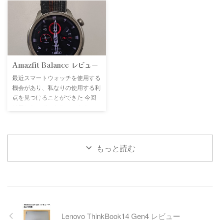
購入したもの 三脚 購入した三脚
りとても楽しめる一台であると感
たから安 ...
ないが、「E」など一部のキーの
はこちら Amazonベーシックなの
じた 買った店舗 今回はフジヤエ
反応が悪 ...
でブラックフライデーの現在
ービックで購入させていただきま
（2025年11月25日）安くなって
した！！ 値段はなんと42900円
ますね 三脚マウント 購入した三
あまりお金がないのによく買った
脚マウントはこちら スマホ用の
なと自分でも思います(笑) 今なら
三脚マウントはいろいろあるけ
Amazfit Balance レビュー
e-イヤホンでもっと安く買えるよ
ど、今回はMagSafeで着脱できる
（約37000円） 外観 とりあえず
最近スマートウォッチを使用する
これにしました こちらもブラッ
届いたので開封！！ 正面はこん
機会があり、私なりの使用する利
クフライデーの現在（2025年11
な感じ 右側面はこんな感じ 音量
点を見つけることができた 今回
月25日）安くなってますね 実物
ノブと再生/停止ボタン、 ...
は気になっていたスマートウォッ
届いたものがこちらです 中身は
チであるAmazfit Balance を購入
こちら 三脚も三脚マウントも安
した 値段は34,900円でありスマ
い割には結構質感がよく特に不満
ートウォッチの中では中間ぐらい
はな ...
の値段だと思う 個人的には購入
もっと読む
してよかったと思っているのでそ
の理由などを共有していければい
いなと思う スマートウォッチを
使用するようになった理由 そも
そも私は腕時計自体を使用する意
味がないと思っていた なぜなら
Lenovo ThinkBook14 Gen4 レビュー
いつもスマホを手に持っているの